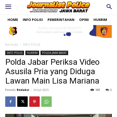
HOME
INFO POLISI
PEMERINTAHAN
OPINI
HUKRIM
PO
Beranda
INFO POLISI
INFO POLISI
HUKRIM
POLDA JAWA BARAT
Polda Jabar Periksa Video
Asusila Pria yang Diduga
Lawan Main Lisa Mariana
Penulis
Redaksi
-
24 Juli 2025
141
0