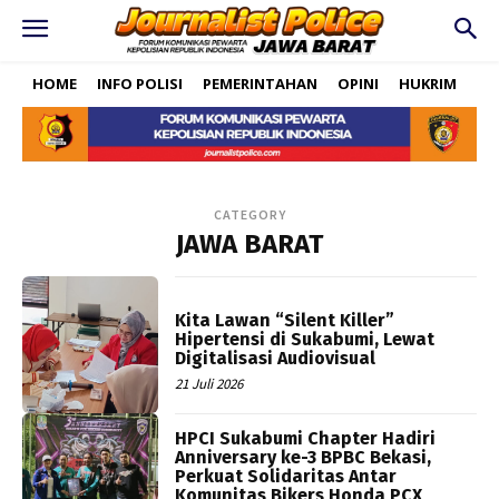
HOME
INFO POLISI
PEMERINTAHAN
OPINI
HUKRIM
PO
CATEGORY
JAWA BARAT
Kita Lawan “Silent Killer”
Hipertensi di Sukabumi, Lewat
Digitalisasi Audiovisual
21 Juli 2026
HPCI Sukabumi Chapter Hadiri
Anniversary ke-3 BPBC Bekasi,
Perkuat Solidaritas Antar
Komunitas Bikers Honda PCX