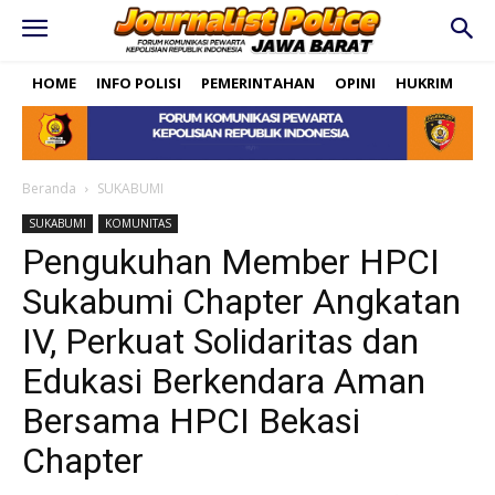
HOME
INFO POLISI
PEMERINTAHAN
OPINI
HUKRIM
PO
Beranda
SUKABUMI
SUKABUMI
KOMUNITAS
Pengukuhan Member HPCI
Sukabumi Chapter Angkatan
IV, Perkuat Solidaritas dan
Edukasi Berkendara Aman
Bersama HPCI Bekasi
Chapter