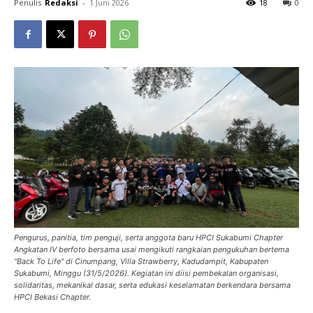
Penulis
Redaksi
-
1 Juni 2026
18
0
Pengurus, panitia, tim penguji, serta anggota baru HPCI Sukabumi Chapter
Angkatan IV berfoto bersama usai mengikuti rangkaian pengukuhan bertema
"Back To Life" di Cinumpang, Villa Strawberry, Kadudampit, Kabupaten
Sukabumi, Minggu (31/5/2026). Kegiatan ini diisi pembekalan organisasi,
solidaritas, mekanikal dasar, serta edukasi keselamatan berkendara bersama
HPCI Bekasi Chapter.