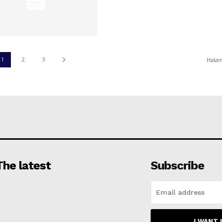
1
2
3
Halam
The latest
Subscribe
I WANT 