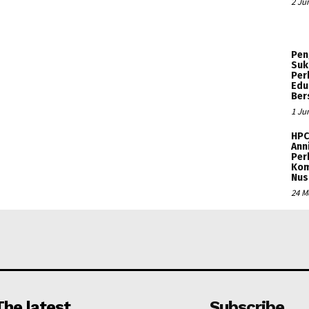
2 Ju
Pen
Suk
Per
Edu
Ber
1 Ju
HPC
Ann
Per
Kom
Nus
24 M
The latest
Subscribe