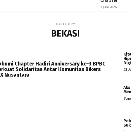
Chapter
1 Juni 2026
CATEGORY
BEKASI
Kita
Hip
bumi Chapter Hadiri Anniversary ke-3 BPBC
Dig
erkuat Solidaritas Antar Komunitas Bikers
21 Ju
X Nusantara
Aks
Mem
6 Ju
Pol
Suk