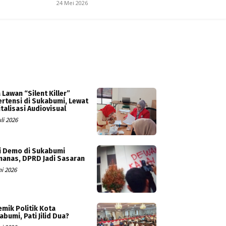
24 Mei 2026
 Lawan “Silent Killer”
ertensi di Sukabumi, Lewat
italisasi Audiovisual
li 2026
i Demo di Sukabumi
anas, DPRD Jadi Sasaran
ni 2026
emik Politik Kota
abumi, Pati Jilid Dua?